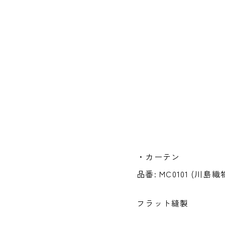
・カーテン
品番: MC0101 (川島
フラット縫製