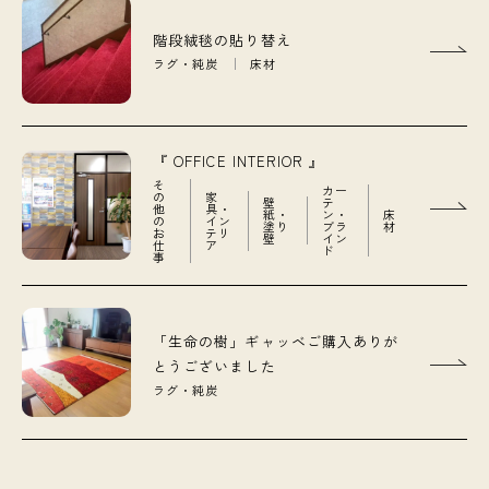
階段絨毯の貼り替え
ラグ・純炭
床材
『 OFFICE INTERIOR 』
そ
カー
の
家
壁
テ
他
具・
紙・
ン・
床
の
イン
塗り
ブラ
材
お
テリ
壁
イン
仕
ア
ド
事
「生命の樹」ギャッベご購入ありが
とうございました
ラグ・純炭