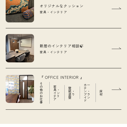
オリジナルなクッション
家具・インテリア
新居のインテリア相談🍃
家具・インテリア
『 OFFICE INTERIOR 』
そ
カー
の
家
壁
テ
他
具・
紙・
ン・
床
の
イン
塗り
ブラ
材
お
テリ
壁
イン
仕
ア
ド
事