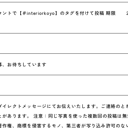
トで【＃interiorkoyo】のタグを付け
て投稿
期限 ２
募、お待ちしています
ダイレクトメッセージにてお伝えいたしま
す。ご連絡のと
とがあり
ます。 注意：同じ写真を使った複数回の投稿は無
著作権、商標を侵害するモノ、第三
者が写り込み許可のな