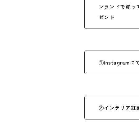
ンランド
で買っ
ゼント
①instagr
②インテリア紅