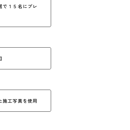
選で１５名にプレ
o】
た施工写真を使用