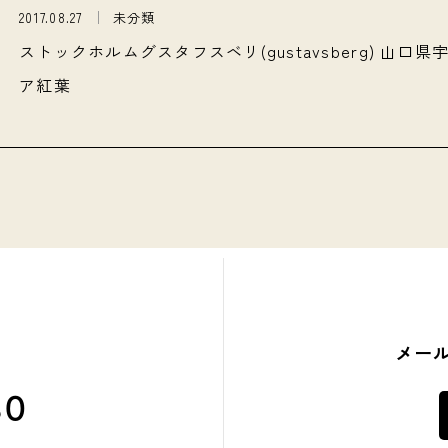
2017.08.27
未分類
ストックホルム️グスタフスベリ(gustavsberg) 山口
ア紅葉
メー
80