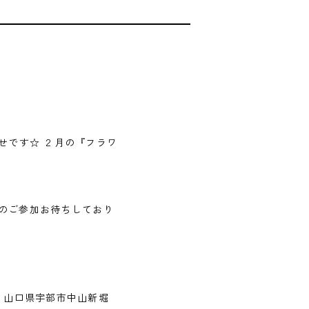
知らせです☆ ２月の『フラワ
のご参加お待ちしており
所 山口県宇部市中山新堀