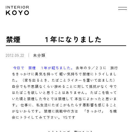
禁煙 １年になりました
2012.09.22
未分類
今日で 禁煙 １年が経ちました。
去年の９／２３に 旅行
をきっかけに勇気を持って 軽い気持ちで禁煙にトライしまし
た。 （家を出るとき、たばことライターを置いて出ました）
自分でも不思議なくらい辞めることに対して抵抗がなく 今で
はたばこを欲しいと思うことはありません。 たばこを吸って
いた頃と禁煙した今とでは禁煙して 本当によかったと思いま
す。 仕事に、私生活にたばこがもたらす悪影響を感じること
がないからです。 禁煙に挑戦中の方は 「きっかけ」 を機
会にトライしてみて下さい。 YSです