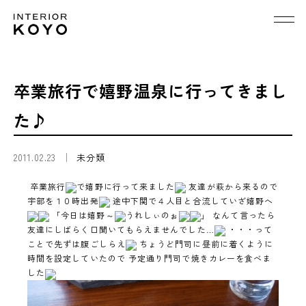
卒業旅行で嬉野温泉に行ってきまし
た♪
2011.02.23
未分類
卒業旅行
で嬉野に行って来ました
友達が萩から来るので
宇部を１０時出発
途中下関で４人目と合流していざ嬉野へ
「今日は嬉野～
うれしぃのぉ
」 なんて言ったら
友達にしばらく口聞いてもらえませんでした…
・・・って
ことで先ずは腹ごしらえ
ちょうど門司に昼前に着くように
時間を設定していたので 予定通り門司で焼きカレーを食べま
した