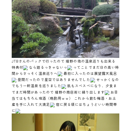
JTBさんのパックで行ったので 嬉野の他の温泉巡りも出来る
特典付
なら廻るっきゃないっ
ってことでまだ日の高い時
間からさっそく温泉巡りへ
最初に入ったのは展望露天風呂
昼間だったので星空ではありませんでした
せっかくなの
でもう一軒温泉を巡りました
肌もスベスベになり、夕食ま
でまだ時間があったので 嬉野の商店街に繰り出します
お目
当てはもちろん地酒（晩酌用ｗｗ） これから飲む梅酒・お土
産を手に入れて大満足
宿に戻る頃にはちょうどいい時間帯
に