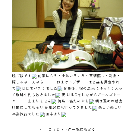
晩ご飯です
前菜に６品・小鉢いろいろ・茶碗蒸し・刺身・
豚しゃぶ・天ぷら・・・ おまけにデザートは２品も用意され
て
ほぼ食べきりました
食事後、宿の温泉にゆっくり入っ
て珈琲牛乳も飲みました
夜はUNOをしながらガールズトー
ク・・・止まりません
何時に寝たのやら
朝は遅めの朝食
時間にしてもらい 朝風呂にも行ってきました
楽しい楽しい
卒業旅行でした
田中より
こうようログ一覧にもどる