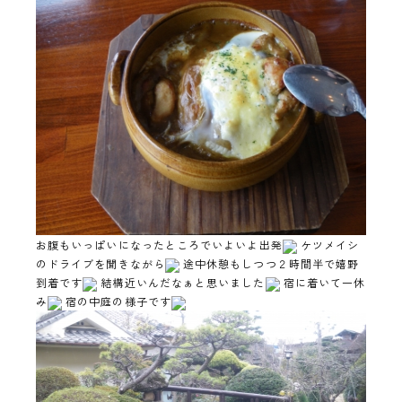
お腹もいっぱいになったところでいよいよ出発
ケツメイシ
のドライブを聞きながら
途中休憩もしつつ２時間半で嬉野
到着です
結構近いんだなぁと思いました
宿に着いて一休
み
宿の中庭の様子です