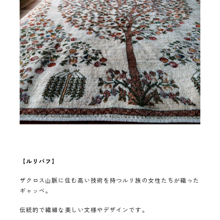
【
ルリバフ
】
ザクロス山脈に住む高い技術を持つルリ族の女性たちが織った
ギャッベ。
伝統的で繊細な美しい文様やデザインです。