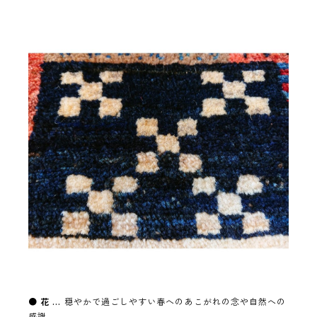
●
花 …
穏やかで過ごしやすい春へのあこがれの念や自然への
感謝