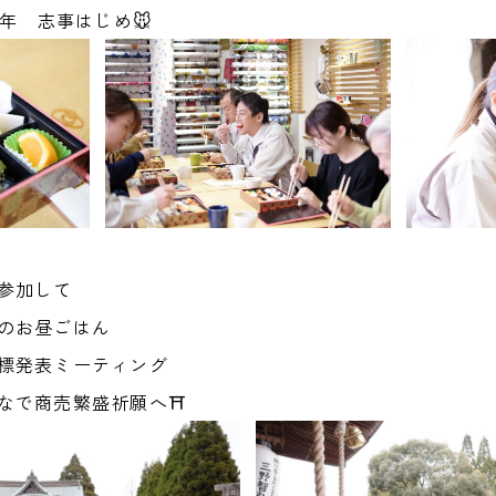
0年 志事はじめ🐭
参加して
のお昼ごはん
標発表ミーティング
なで商売繁盛祈願へ⛩