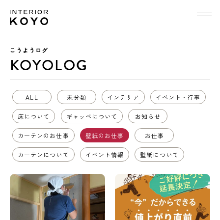
こうようログ
KOYOLOG
ALL
未分類
インテリア
イベント・行事
床について
ギャッベについて
お知らせ
カーテンのお仕事
壁紙のお仕事
お仕事
カーテンについて
イベント情報
壁紙について