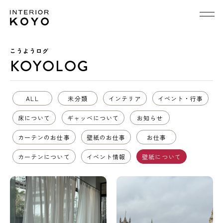
こうようログ
KOYOLOG
ALL
未分類
インテリア
イベント・行事
床について
ギャッベについて
お知らせ
カーテンのお仕事
壁紙のお仕事
お仕事
カーテンについて
イベント情報
壁紙について