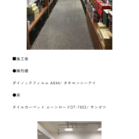
■施工後
●陳列棚
ダイノックフィルム A844/ タキロンシーアイ
●床
タイルカーペット ムーンロードDT-7853/ サンゲツ