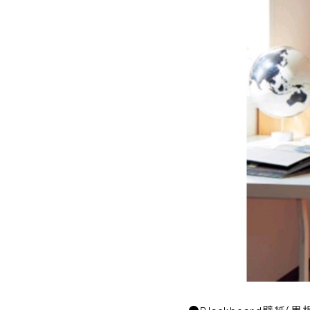
●Blackboard壁紙(