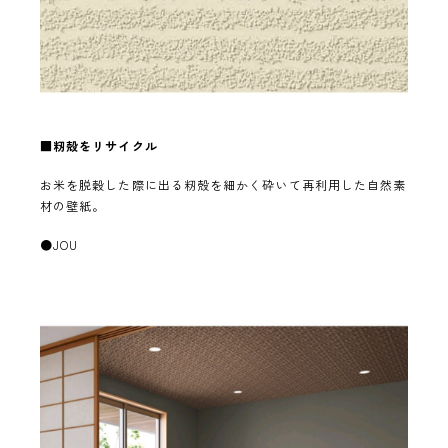
■
籾殻をリサイクル
お米を脱穀した際に出る籾殻を細かく砕いて再利用した自然素
材の壁紙。
●JOU