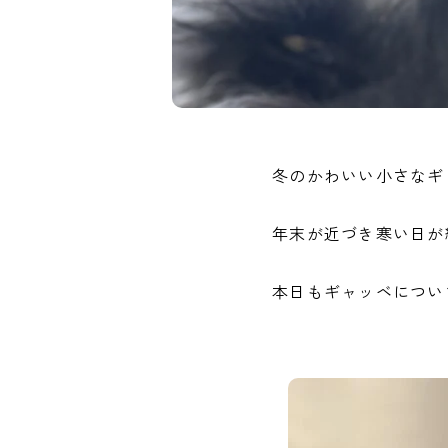
冬のかわいい小さなギ
年末が近づき寒い日が
本日もギャッベについ