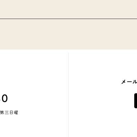
メー
80
・第三日曜