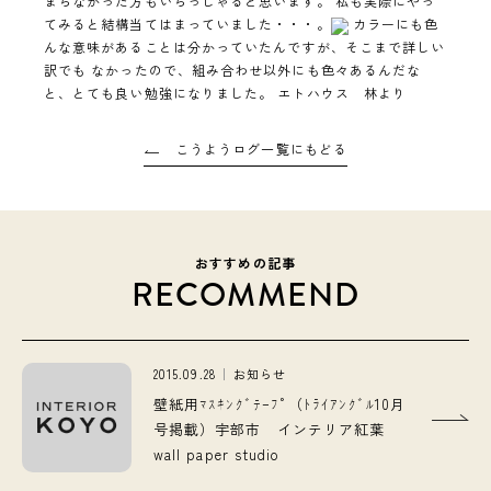
まらなかった方もいらっしゃると思います。 私も実際にやっ
てみると結構当てはまっていました・・・。
カラーにも色
んな意味があることは分かっていたんですが、そこまで詳しい
訳でも なかったので、組み合わせ以外にも色々あるんだな
と、とても良い勉強になりました。 エトハウス 林より
こうようログ一覧にもどる
おすすめの記事
RECOMMEND
2015.09.28
お知らせ
壁紙用ﾏｽｷﾝｸﾞﾃｰﾌﾟ（ﾄﾗｲｱﾝｸﾞﾙ10月
号掲載）宇部市 インテリア紅葉
wall paper studio