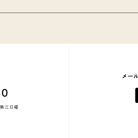
メー
80
・第三日曜